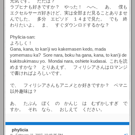
元気です。 ただは？
ラブヒナも好きですか？ やった！ へへ、 あ、 僕も
エクセルサーガ好きけど、実は全部まだ見ることありませ
んでした、 多分 エピソド １４まで見た。 でも 終
わりたいよ。 ま、 すぐダウンロドするかな？
Phylicia-san:
よろしく！
Gana, kana, to kan'ji wo kakemasen kedo, mada
yomemasu ka? Sore nara, boku ha gana, kana, to kan'ji de
kakitsukimasu yo. Mondai nara, oshiete kudasai. これを読
めますかな？ とりあえず、 フィリシアさんはロマンジ
で書ければよろしいです。
で、 フィリシアさんもアニメとか好きですか？ ベマニ
以外趣味は？
あ、 たぶん ぼく の かんじ は むずかしすぎ で
すか。 それ なら、 おしえて ください。
phylicia