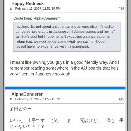
Happy Redneck
February 11, 2007, 11:51:19 PM
#14
Quote from: "AlphaConqerer"
mysterio: It's not about anyone pwning anyone else. It's just to
converse, preferably in Japanese. If James comes and "pwns"
us, that's cool but I hope he isn't expecting a conversation in
return (cuz we won't understand what he's saying; though I
myself have no experience with his expertise).
I meant like pwning you guys in a good friendly way. And I
remember reading somewhere in the AIJ boards that he's
very fluent in Japanese so yeah
AlphaConqerer
February 11, 2007, 11:55:11 PM
#15
多田どのー
いいえ、上手です （笑） ま、 冗談けど、 僕も上手
じゃないだろう？