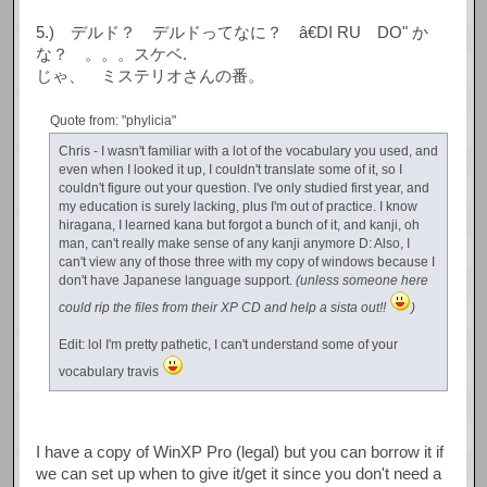
5.) デルド？ デルドってなに？ â€DI RU DO" か
な？ 。。。スケベ.
じゃ、 ミステリオさんの番。
Quote from: "phylicia"
Chris - I wasn't familiar with a lot of the vocabulary you used, and
even when I looked it up, I couldn't translate some of it, so I
couldn't figure out your question. I've only studied first year, and
my education is surely lacking, plus I'm out of practice. I know
hiragana, I learned kana but forgot a bunch of it, and kanji, oh
man, can't really make sense of any kanji anymore D: Also, I
can't view any of those three with my copy of windows because I
don't have Japanese language support.
(unless someone here
could rip the files from their XP CD and help a sista out!!
)
Edit: lol I'm pretty pathetic, I can't understand some of your
vocabulary travis
I have a copy of WinXP Pro (legal) but you can borrow it if
we can set up when to give it/get it since you don't need a