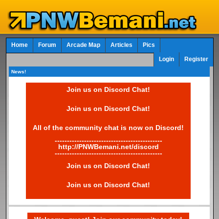
Home
Forum
Arcade Map
Articles
Pics
Login
Register
News!
Join us on Discord Chat!
Join us on Discord Chat!
All of the community chat is now on Discord!
--------------------------------------------
http://PNWBemani.net/discord
--------------------------------------------
Join us on Discord Chat!
Join us on Discord Chat!