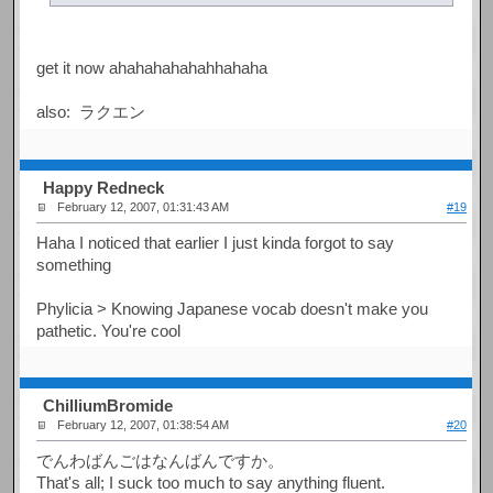
get it now ahahahahahahhahaha
also: ラクエン
Happy Redneck
February 12, 2007, 01:31:43 AM
#19
Haha I noticed that earlier I just kinda forgot to say
something
Phylicia > Knowing Japanese vocab doesn't make you
pathetic. You're cool
ChilliumBromide
February 12, 2007, 01:38:54 AM
#20
でんわばんごはなんばんですか。
That's all; I suck too much to say anything fluent.