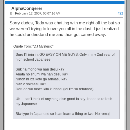
AlphaConqerer
February 12, 2007, 03:07:16 AM
#22
Sorry dudes, Tada was chatting with me right off the bat so
we weren't trying to leave you all in the dust; I just realized
he could understand me and thus got carried away.
Quote from: "DJ Mysterio"
Sure I'll join in. GO EASY ON ME GUYS. Only in my 2nd year of
high school Japanese
Sukina mono wa nan desu ka?
Anata no shumi wa nan desu ka?
Nihon ni itta koto ga arimasu ka?
Nan o shimasu ka?
Derudo wo motte kita kudasai (lol i'm so retarded)
Uh.....can't think of anything else good to say. I need to refresh
my Japanese
Btw type in Japanese so I can learn a thing or two. No romaji