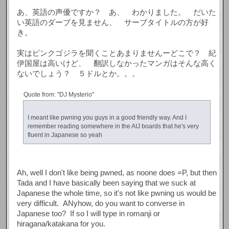
あ、英語の声優ですか？ あ、 わかりました。 だいた
い英語のダーブを見ません、 サーブタイトルの方が好
き。
実はピンクゴジラを聞くことあまりませんーどこで？ 紀
伊国屋は高いけど、 翻訳しなかったマンガはそんな高く
ないでしょう？ ５ドルとか。。。
Quote from: "DJ Mysterio"
I meant like pwning you guys in a good friendly way. And I
remember reading somewhere in the AIJ boards that he's very
fluent in Japanese so yeah
Ah, well I don't like being pwned, as noone does =P, but then
Tada and I have basically been saying that we suck at
Japanese the whole time, so it's not like pwning us would be
very difficult. ANyhow, do you want to converse in
Japanese too? If so I will type in romanji or
hiragana/katakana for you.