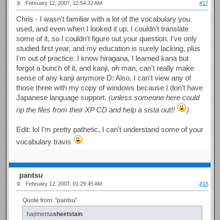
February 12, 2007, 12:54:32 AM
#17
Chris - I wasn't familiar with a lot of the vocabulary you
used, and even when I looked it up, I couldn't translate
some of it, so I couldn't figure out your question. I've only
studied first year, and my education is surely lacking, plus
I'm out of practice. I know hiragana, I learned kana but
forgot a bunch of it, and kanji, oh man, can't really make
sense of any kanji anymore D: Also, I can't view any of
those three with my copy of windows because I don't have
Japanese language support.
(unless someone here could
rip the files from their XP CD and help a sista out!!
)
Edit: lol I'm pretty pathetic, I can't understand some of your
vocabulary travis
pantsu
February 12, 2007, 01:29:45 AM
#18
Quote from: "pantsu"
hajimema
sheetstain