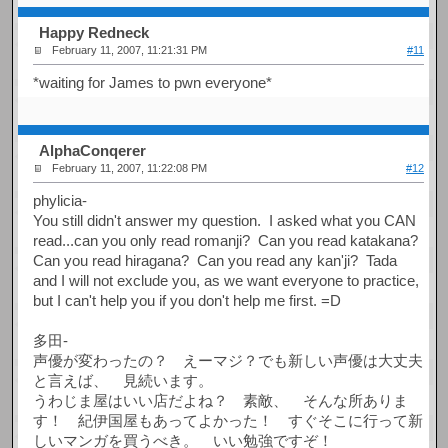
Happy Redneck
February 11, 2007, 11:21:31 PM
#11
*waiting for James to pwn everyone*
AlphaConqerer
February 11, 2007, 11:22:08 PM
#12
phylicia-
You still didn't answer my question. I asked what you CAN
read...can you only read romanji? Can you read katakana?
Can you read hiragana? Can you read any kan'ji? Tada
and I will not exclude you, as we want everyone to practice,
but I can't help you if you don't help me first. =D
多田-
声優が変わったの？ えーマジ？でも新しい声優は大丈夫
と言えば、 見続います。
うわじま屋はいい店だよね？ 素敵、 そんな所ありま
す！ 紀伊国屋もあってよかった！ すぐそこに行って新
しいマンガを買うべき。 いい勉強ですぞ！