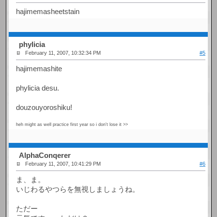
hajimemasheetstain
phylicia
February 11, 2007, 10:32:34 PM
#5
hajimemashite
phylicia desu.
douzouyoroshiku!
heh might as well practice first year so i don't lose it >>
AlphaConqerer
February 11, 2007, 10:41:29 PM
#6
ま、ま。
いじわるやつらを無視しましょうね。
ただー