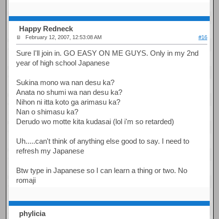
Happy Redneck
February 12, 2007, 12:53:08 AM
#16
Sure I'll join in. GO EASY ON ME GUYS. Only in my 2nd
year of high school Japanese
Sukina mono wa nan desu ka?
Anata no shumi wa nan desu ka?
Nihon ni itta koto ga arimasu ka?
Nan o shimasu ka?
Derudo wo motte kita kudasai (lol i'm so retarded)
Uh.....can't think of anything else good to say. I need to
refresh my Japanese
Btw type in Japanese so I can learn a thing or two. No
romaji
phylicia