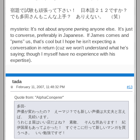
宿題で試験も頑張って下さい！ 日本語２１２ですか？
でも多田さんもこんな上手？ ありえない。 （笑）
mysterio: It's not about anyone pwning anyone else. It's just
to converse, preferably in Japanese. If James comes and
"pwns" us, that's cool but I hope he isn't expecting a
conversation in return (cuz we won't understand what he's
saying; though I myself have no experience with his
expertise).
tada
February 11, 2007, 11:48:32 PM
#13
Quote from: "AlphaConqerer"
多田-
声優が変わったの？ えーマジ？でも新しい声優は大丈夫と言え
ば、 見続います。
うわじま屋はいい店だよね？ 素敵、 そんな所あります！ 紀
伊国屋もあってよかった！ すぐそこに行って新しいマンガを買
うべき。 いい勉強ですぞ！