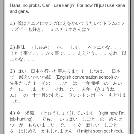
Haha, no probs. Can I use kan'ji? For now I'll just use kana
and gana.
1.) 僕はアニメにマンガにえをかいてうたいてドラムにフ
リズビーも好き。 ミスチリオさんは？
2.) 趣味 （しゅみ） か。 じゃ、 ベマニかな。。。
うたう事で。。。かく事で。。。ええとう。。。それ 以
上かな。。。
3.) はい、日本へ行った事あります！ じつは、 日本
で â€えいかいわâ€ (English conversation school) の
先生だった！ その しごと は 一年間半 の あい
だ に しました。 それ で、 去年 (きょうね
ん） の 十一月のすえに ワシントン州 へ もどりま
した。
4.) 今 求職 （きゅうしょく)しています (right now I'm
job-hunting)。 でも、 いっぱい しごと の めんせ
つ が もらいました で、 すぐ 新しい しごと
を はじめる かもしれません (I might soon get hired)。