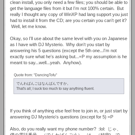
clean install, you only need a few files; you should be able to
get the language files from it but I'm not 100% certain. But
really I thought any copy of WinXP had lang support you just
had to install it from the CD; are you certain you can't get it?
Well, let me know.
Okay, so I'll use about the same level with you on Japanese
as I have with DJ Mysterio. Why don't you start by
answering his 5 questions (except the 5th one...I'm not
exactly sure what he's asking but...=P my assumption is he
meant to say...well...yeah. Anyhow).
Quote from: "DancingTofu"
でんわばんごはなんばんですか。
That's all; I suck too much to say anything fluent.
If you think of anything else feel free to join in, or just start by
answering DJ Mysterio's questions (except for 5) =P
Also, do you really want my phone number? :lol: じゃ、
僕の電話番号 （でんわばんごう） は （秘密) で