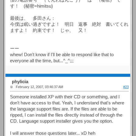
す！ (秘密=himitsu)
最後は、 多田さん：
今僕は眠い過ぎですよ！ 明日 返事 絶対 書いてくれ
ますよ！ 約束です！ じゃ、 又！
ーー
whew! Don't know if I'll be able to respond like that to
everyone all the time, but...^_^;;;
phylicia
February 12, 2007, 03:46:37 AM
#23
Someone installed XP with their CD or something, and I
don't have access to that. Yeah, I understand that's where
the language support files are. If the files are able to be
ripped, I can install the files directly instead of through the
CD. Language support installer gives you the option.
I will answer those questions later... xD heh