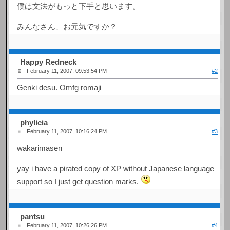
僕は文法がもっと下手と思います。
みんなさん、お元気ですか？
Happy Redneck
February 11, 2007, 09:53:54 PM
#2
Genki desu. Omfg romaji
phylicia
February 11, 2007, 10:16:24 PM
#3
wakarimasen
yay i have a pirated copy of XP without Japanese language
support so I just get question marks.
pantsu
February 11, 2007, 10:26:26 PM
#4