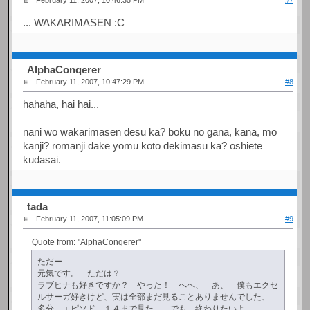
February 11, 2007, 10:46:35 PM
#7
... WAKARIMASEN :C
AlphaConqerer
February 11, 2007, 10:47:29 PM
#8
hahaha, hai hai...
nani wo wakarimasen desu ka? boku no gana, kana, mo
kanji? romanji dake yomu koto dekimasu ka? oshiete
kudasai.
tada
February 11, 2007, 11:05:09 PM
#9
Quote from: "AlphaConqerer"
ただー
元気です。 ただは？
ラブヒナも好きですか？ やった！ へへ、 あ、 僕もエクセ
ルサーガ好きけど、実は全部まだ見ることありませんでした、
多分 エピソド １４まで見た。 でも 終わりたいよ。