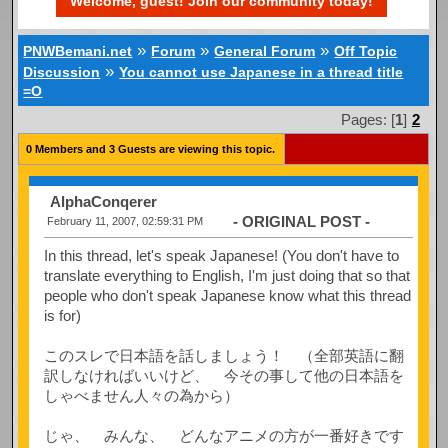
Welcome, guest! Join our community today!
»
»
»
PNWBemani.net
Forum
General Forum
Off Topic
»
Discussion
You cannot use Japanese in a thread title
=O
Pages: [
1
]
2
0 Members and 3 Guests are viewing this topic.
AlphaConqerer
- ORIGINAL POST -
February 11, 2007, 02:59:31 PM
In this thread, let's speak Japanese! (You don't have to
translate everything to English, I'm just doing that so that
people who don't speak Japanese know what this thread
is for)
このスレで日本語を話しましょう！ （全部英語に翻
訳しなければいいけど、 今その事して他の日本語を
しゃべません人々の為から）
じゃ、 みんな、 どんなアニメの方が一番好きです