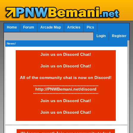
Home
Forum
Arcade Map
Articles
Pics
Login
Register
News!
Join us on Discord Chat!
Join us on Discord Chat!
All of the community chat is now on Discord!
--------------------------------------------
http://PNWBemani.net/discord
--------------------------------------------
Join us on Discord Chat!
Join us on Discord Chat!