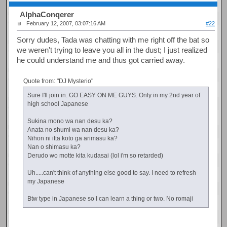
AlphaConqerer
February 12, 2007, 03:07:16 AM
#22
Sorry dudes, Tada was chatting with me right off the bat so
we weren't trying to leave you all in the dust; I just realized
he could understand me and thus got carried away.
Quote from: "DJ Mysterio"
Sure I'll join in. GO EASY ON ME GUYS. Only in my 2nd year of
high school Japanese
Sukina mono wa nan desu ka?
Anata no shumi wa nan desu ka?
Nihon ni itta koto ga arimasu ka?
Nan o shimasu ka?
Derudo wo motte kita kudasai (lol i'm so retarded)
Uh.....can't think of anything else good to say. I need to refresh
my Japanese
Btw type in Japanese so I can learn a thing or two. No romaji