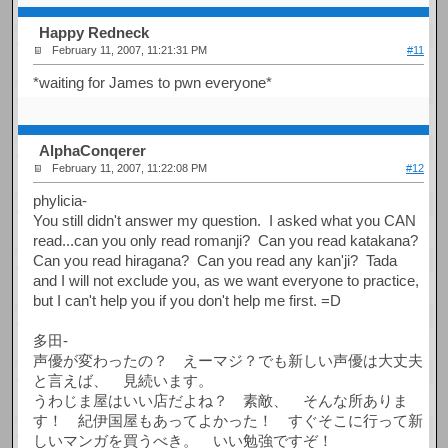
Happy Redneck
February 11, 2007, 11:21:31 PM
#11
*waiting for James to pwn everyone*
AlphaConqerer
February 11, 2007, 11:22:08 PM
#12
phylicia-
You still didn't answer my question. I asked what you CAN
read...can you only read romanji? Can you read katakana?
Can you read hiragana? Can you read any kan'ji? Tada
and I will not exclude you, as we want everyone to practice,
but I can't help you if you don't help me first. =D
多田-
声優が変わったの？ えーマジ？でも新しい声優は大丈夫
と言えば、 見続います。
うわじま屋はいい店だよね？ 素敵、 そんな所ありま
す！ 紀伊国屋もあってよかった！ すぐそこに行って新
しいマンガを買うべき。 いい勉強ですぞ！