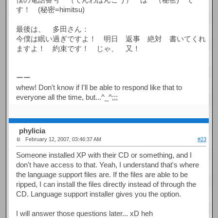
す！ (秘密=himitsu)
最後は、 多田さん：
今僕は眠い過ぎですよ！ 明日 返事 絶対 書いてくれ
ますよ！ 約束です！ じゃ、 又！
ーー
whew! Don't know if I'll be able to respond like that to
everyone all the time, but...^_^;;;
phylicia
February 12, 2007, 03:46:37 AM
#23
Someone installed XP with their CD or something, and I
don't have access to that. Yeah, I understand that's where
the language support files are. If the files are able to be
ripped, I can install the files directly instead of through the
CD. Language support installer gives you the option.
I will answer those questions later... xD heh