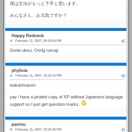
僕は文法がもっと下手と思います。
みんなさん、お元気ですか？
Happy Redneck
February 11, 2007, 09:53:54 PM
#2
Genki desu. Omfg romaji
phylicia
February 11, 2007, 10:16:24 PM
#3
wakarimasen
yay i have a pirated copy of XP without Japanese language
support so I just get question marks.
pantsu
February 11, 2007, 10:26:26 PM
#4