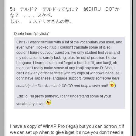
5.) デルド？ デルドってなに？ â€DI RU DO" か
な？ 。。。スケベ.
じゃ、 ミステリオさんの番。
Quote from: "phylicia"
Chris - I wasn't familiar with a lot of the vocabulary you used, and
even when I looked it up, I couldn't translate some of it, so I
couldn't figure out your question. I've only studied first year, and
my education is surely lacking, plus I'm out of practice. I know
hiragana, I learned kana but forgot a bunch of it, and kanji, oh
man, can't really make sense of any kanji anymore D: Also, I
can't view any of those three with my copy of windows because I
don't have Japanese language support.
(unless someone here
could rip the files from their XP CD and help a sista out!!
)
Edit: lol I'm pretty pathetic, I can't understand some of your
vocabulary travis
I have a copy of WinXP Pro (legal) but you can borrow it if
we can set up when to give it/get it since you don't need a