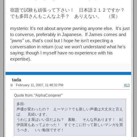
宿題で試験も頑張って下さい！ 日本語２１２ですか？
でも多田さんもこんな上手？ ありえない。 （笑）
mysterio: It's not about anyone pwning anyone else. It's just
to converse, preferably in Japanese. If James comes and
"pwns" us, that's cool but I hope he isn't expecting a
conversation in return (cuz we won't understand what he's
saying; though I myself have no experience with his
expertise).
tada
February 11, 2007, 11:48:32 PM
#13
Quote from: "AlphaConqerer"
多田-
声優が変わったの？ えーマジ？でも新しい声優は大丈夫と言え
ば、 見続います。
うわじま屋はいい店だよね？ 素敵、 そんな所あります！ 紀
伊国屋もあってよかった！ すぐそこに行って新しいマンガを買
うべき。 いい勉強ですぞ！