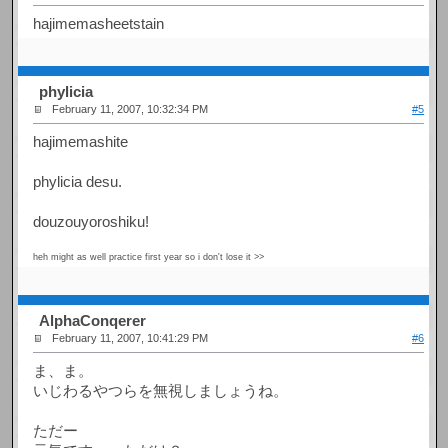
hajimemasheetstain
phylicia
February 11, 2007, 10:32:34 PM
#5
hajimemashite
phylicia desu.
douzouyoroshiku!
heh might as well practice first year so i don't lose it >>
AlphaConqerer
February 11, 2007, 10:41:29 PM
#6
ま、ま。
いじわるやつらを無視しましょうね。
ただー