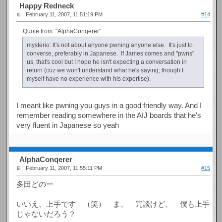
Happy Redneck
February 11, 2007, 11:51:19 PM
#14
Quote from: "AlphaConqerer"
mysterio: It's not about anyone pwning anyone else. It's just to
converse, preferably in Japanese. If James comes and "pwns"
us, that's cool but I hope he isn't expecting a conversation in
return (cuz we won't understand what he's saying; though I
myself have no experience with his expertise).
I meant like pwning you guys in a good friendly way. And I
remember reading somewhere in the AIJ boards that he's
very fluent in Japanese so yeah
AlphaConqerer
February 11, 2007, 11:55:11 PM
#15
多田どのー
いいえ、上手です （笑） ま、 冗談けど、 僕も上手
じゃないだろう？