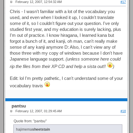
February 12, 2007, 12:54:32 AM
#17
Chris - I wasn't familiar with a lot of the vocabulary you
used, and even when I looked it up, I couldn't translate
some of it, so I couldn't figure out your question. I've only
studied first year, and my education is surely lacking, plus
I'm out of practice. I know hiragana, I learned kana but
forgot a bunch of it, and kanji, oh man, can't really make
sense of any kanji anymore D: Also, I can't view any of
those three with my copy of windows because I don't have
Japanese language support.
(unless someone here could
rip the files from their XP CD and help a sista out!!
)
Edit: lol I'm pretty pathetic, I can't understand some of your
vocabulary travis
pantsu
February 12, 2007, 01:29:45 AM
#18
Quote from: "pantsu"
hajimema
sheetstain