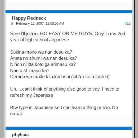
Happy Redneck
February 12, 2007, 12:53:08 AM
#16
Sure I'll join in. GO EASY ON ME GUYS. Only in my 2nd
year of high school Japanese
Sukina mono wa nan desu ka?
Anata no shumi wa nan desu ka?
Nihon ni itta koto ga arimasu ka?
Nan o shimasu ka?
Derudo wo motte kita kudasai (lol i'm so retarded)
Uh.....can't think of anything else good to say. I need to
refresh my Japanese
Btw type in Japanese so I can learn a thing or two. No
romaji
phylicia