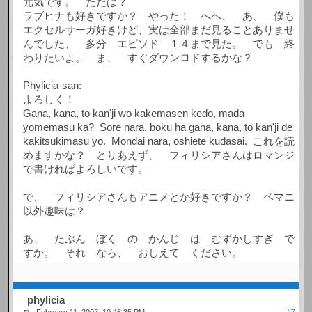
元気です。 ただは？
ラブヒナも好きですか？ やった！ へへ、 あ、 僕も
エクセルサーガ好きけど、実は全部まだ見ることありませ
んでした、 多分 エピソド １４まで見た。 でも 終
わりたいよ。 ま、 すぐダウンロドするかな？
Phylicia-san:
よろしく！
Gana, kana, to kan'ji wo kakemasen kedo, mada
yomemasu ka? Sore nara, boku ha gana, kana, to kan'ji de
kakitsukimasu yo. Mondai nara, oshiete kudasai. これを読
めますかな？ とりあえず、 フィリシアさんはロマンジ
で書ければよろしいです。
で、 フィリシアさんもアニメとか好きですか？ ベマニ
以外趣味は？
あ、 たぶん ぼく の かんじ は むずかしすぎ で
すか。 それ なら、 おしえて ください。
phylicia