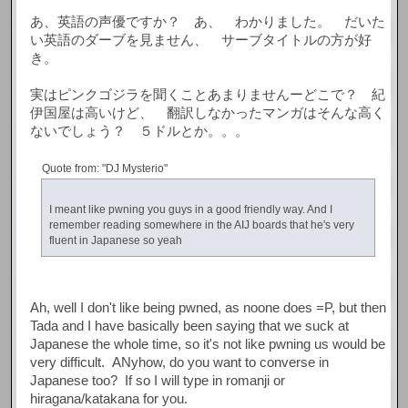
あ、英語の声優ですか？ あ、 わかりました。 だいた
い英語のダーブを見ません、 サーブタイトルの方が好
き。
実はピンクゴジラを聞くことあまりませんーどこで？ 紀
伊国屋は高いけど、 翻訳しなかったマンガはそんな高く
ないでしょう？ ５ドルとか。。。
Quote from: "DJ Mysterio"
I meant like pwning you guys in a good friendly way. And I
remember reading somewhere in the AIJ boards that he's very
fluent in Japanese so yeah
Ah, well I don't like being pwned, as noone does =P, but then
Tada and I have basically been saying that we suck at
Japanese the whole time, so it's not like pwning us would be
very difficult. ANyhow, do you want to converse in
Japanese too? If so I will type in romanji or
hiragana/katakana for you.