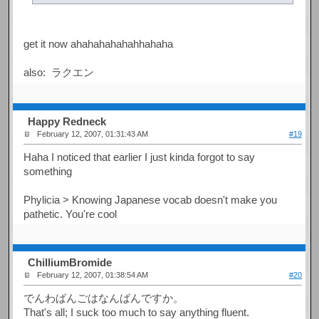
get it now ahahahahahahhahaha
also: ラクエン
Happy Redneck
February 12, 2007, 01:31:43 AM
#19
Haha I noticed that earlier I just kinda forgot to say
something
Phylicia > Knowing Japanese vocab doesn't make you
pathetic. You're cool
ChilliumBromide
February 12, 2007, 01:38:54 AM
#20
でんわばんごはなんばんですか。
That's all; I suck too much to say anything fluent.