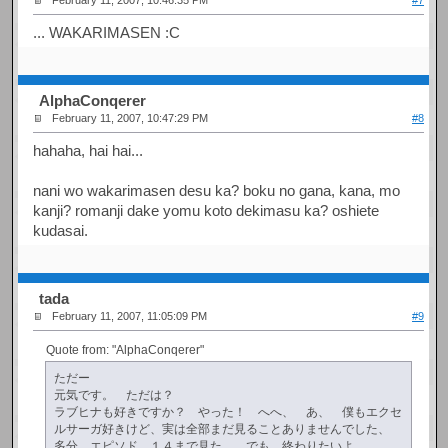
February 11, 2007, 10:46:35 PM
#7
... WAKARIMASEN :C
AlphaConqerer
February 11, 2007, 10:47:29 PM
#8
hahaha, hai hai...
nani wo wakarimasen desu ka? boku no gana, kana, mo
kanji? romanji dake yomu koto dekimasu ka? oshiete
kudasai.
tada
February 11, 2007, 11:05:09 PM
#9
Quote from: "AlphaConqerer"
ただー
元気です。 ただは？
ラブヒナも好きですか？ やった！ へへ、 あ、 僕もエクセ
ルサーガ好きけど、実は全部まだ見ることありませんでした、
多分 エピソド １４まで見た。 でも 終わりたいよ。