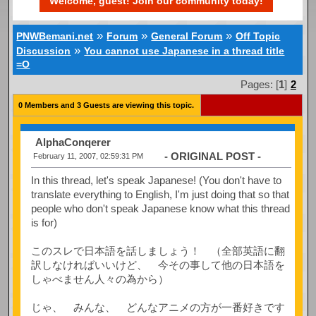
Welcome, guest! Join our community today!
»
»
»
PNWBemani.net
Forum
General Forum
Off Topic
»
Discussion
You cannot use Japanese in a thread title
=O
Pages: [
1
]
2
0 Members and 3 Guests are viewing this topic.
AlphaConqerer
- ORIGINAL POST -
February 11, 2007, 02:59:31 PM
In this thread, let's speak Japanese! (You don't have to
translate everything to English, I'm just doing that so that
people who don't speak Japanese know what this thread
is for)
このスレで日本語を話しましょう！ （全部英語に翻
訳しなければいいけど、 今その事して他の日本語を
しゃべません人々の為から）
じゃ、 みんな、 どんなアニメの方が一番好きです