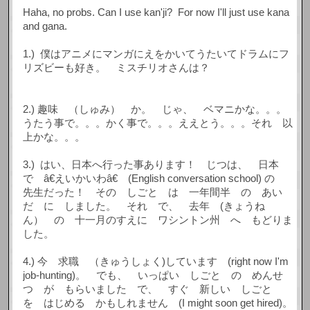
Haha, no probs. Can I use kan'ji? For now I'll just use kana
and gana.
1.) 僕はアニメにマンガにえをかいてうたいてドラムにフ
リズビーも好き。 ミスチリオさんは？
2.) 趣味 （しゅみ） か。 じゃ、 ベマニかな。。。
うたう事で。。。かく事で。。。ええとう。。。それ 以
上かな。。。
3.) はい、日本へ行った事あります！ じつは、 日本
で â€えいかいわâ€ (English conversation school) の
先生だった！ その しごと は 一年間半 の あい
だ に しました。 それ で、 去年 (きょうね
ん） の 十一月のすえに ワシントン州 へ もどりま
した。
4.) 今 求職 （きゅうしょく)しています (right now I'm
job-hunting)。 でも、 いっぱい しごと の めんせ
つ が もらいました で、 すぐ 新しい しごと
を はじめる かもしれません (I might soon get hired)。