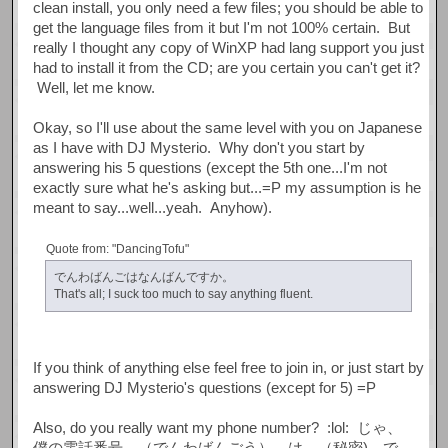
clean install, you only need a few files; you should be able to
get the language files from it but I'm not 100% certain. But
really I thought any copy of WinXP had lang support you just
had to install it from the CD; are you certain you can't get it?
Well, let me know.
Okay, so I'll use about the same level with you on Japanese
as I have with DJ Mysterio. Why don't you start by
answering his 5 questions (except the 5th one...I'm not
exactly sure what he's asking but...=P my assumption is he
meant to say...well...yeah. Anyhow).
Quote from: "DancingTofu"
でんわばんごはなんばんですか。
That's all; I suck too much to say anything fluent.
If you think of anything else feel free to join in, or just start by
answering DJ Mysterio's questions (except for 5) =P
Also, do you really want my phone number? :lol: じゃ、
僕の電話番号 （でんわばんごう） は （秘密) で