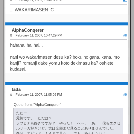
February 11, 2007, 10:46:35 PM
#7
... WAKARIMASEN :C
AlphaConqerer
February 11, 2007, 10:47:29 PM
#8
hahaha, hai hai...
nani wo wakarimasen desu ka? boku no gana, kana, mo
kanji? romanji dake yomu koto dekimasu ka? oshiete
kudasai.
tada
February 11, 2007, 11:05:09 PM
#9
Quote from: "AlphaConqerer"
ただー
元気です。 ただは？
ラブヒナも好きですか？ やった！ へへ、 あ、 僕もエクセ
ルサーガ好きけど、実は全部まだ見ることありませんでした、
多分 エピソド １４まで見た。 でも 終わりたいよ。