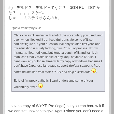
5.) デルド？ デルドってなに？ â€DI RU DO" か
な？ 。。。スケベ.
じゃ、 ミステリオさんの番。
Quote from: "phylicia"
Chris - I wasn't familiar with a lot of the vocabulary you used, and
even when I looked it up, I couldn't translate some of it, so I
couldn't figure out your question. I've only studied first year, and
my education is surely lacking, plus I'm out of practice. I know
hiragana, I learned kana but forgot a bunch of it, and kanji, oh
man, can't really make sense of any kanji anymore D: Also, I
can't view any of those three with my copy of windows because I
don't have Japanese language support.
(unless someone here
could rip the files from their XP CD and help a sista out!!
)
Edit: lol I'm pretty pathetic, I can't understand some of your
vocabulary travis
I have a copy of WinXP Pro (legal) but you can borrow it if
we can set up when to give it/get it since you don't need a