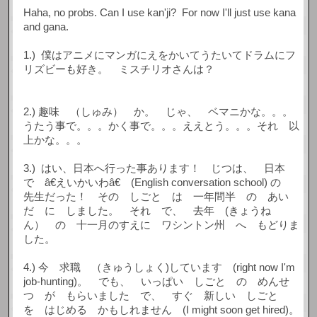
Haha, no probs. Can I use kan'ji? For now I'll just use kana
and gana.
1.) 僕はアニメにマンガにえをかいてうたいてドラムにフ
リズビーも好き。 ミスチリオさんは？
2.) 趣味 （しゅみ） か。 じゃ、 ベマニかな。。。
うたう事で。。。かく事で。。。ええとう。。。それ 以
上かな。。。
3.) はい、日本へ行った事あります！ じつは、 日本
で â€えいかいわâ€ (English conversation school) の
先生だった！ その しごと は 一年間半 の あい
だ に しました。 それ で、 去年 (きょうね
ん） の 十一月のすえに ワシントン州 へ もどりま
した。
4.) 今 求職 （きゅうしょく)しています (right now I'm
job-hunting)。 でも、 いっぱい しごと の めんせ
つ が もらいました で、 すぐ 新しい しごと
を はじめる かもしれません (I might soon get hired)。