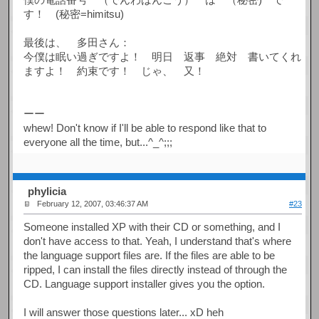
す！ (秘密=himitsu)
最後は、 多田さん：
今僕は眠い過ぎですよ！ 明日 返事 絶対 書いてくれ
ますよ！ 約束です！ じゃ、 又！
ーー
whew! Don't know if I'll be able to respond like that to
everyone all the time, but...^_^;;;
phylicia
February 12, 2007, 03:46:37 AM
#23
Someone installed XP with their CD or something, and I
don't have access to that. Yeah, I understand that's where
the language support files are. If the files are able to be
ripped, I can install the files directly instead of through the
CD. Language support installer gives you the option.
I will answer those questions later... xD heh