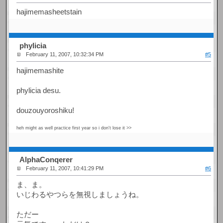
hajimemasheetstain
phylicia
February 11, 2007, 10:32:34 PM
#5
hajimemashite
phylicia desu.
douzouyoroshiku!
heh might as well practice first year so i don't lose it >>
AlphaConqerer
February 11, 2007, 10:41:29 PM
#6
ま、ま。
いじわるやつらを無視しましょうね。
ただー