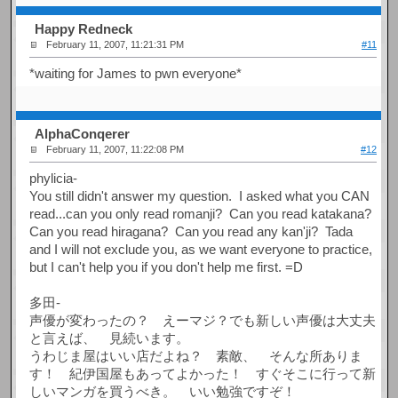
Happy Redneck
February 11, 2007, 11:21:31 PM
#11
*waiting for James to pwn everyone*
AlphaConqerer
February 11, 2007, 11:22:08 PM
#12
phylicia-
You still didn't answer my question. I asked what you CAN
read...can you only read romanji? Can you read katakana?
Can you read hiragana? Can you read any kan'ji? Tada
and I will not exclude you, as we want everyone to practice,
but I can't help you if you don't help me first. =D
多田-
声優が変わったの？ えーマジ？でも新しい声優は大丈夫
と言えば、 見続います。
うわじま屋はいい店だよね？ 素敵、 そんな所ありま
す！ 紀伊国屋もあってよかった！ すぐそこに行って新
しいマンガを買うべき。 いい勉強ですぞ！