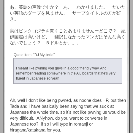
あ、英語の声優ですか？ あ、 わかりました。 だいた
い英語のダーブを見ません、 サーブタイトルの方が好
き。
実はピンクゴジラを聞くことあまりませんーどこで？ 紀
伊国屋は高いけど、 翻訳しなかったマンガはそんな高く
ないでしょう？ ５ドルとか。。。
Quote from: "DJ Mysterio"
I meant like pwning you guys in a good friendly way. And I
remember reading somewhere in the AIJ boards that he's very
fluent in Japanese so yeah
Ah, well I don't like being pwned, as noone does =P, but then
Tada and I have basically been saying that we suck at
Japanese the whole time, so it's not like pwning us would be
very difficult. ANyhow, do you want to converse in
Japanese too? If so I will type in romanji or
hiragana/katakana for you.