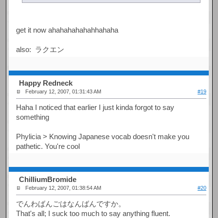
get it now ahahahahahahhahaha
also: ラクエン
Happy Redneck
February 12, 2007, 01:31:43 AM
#19
Haha I noticed that earlier I just kinda forgot to say
something
Phylicia > Knowing Japanese vocab doesn't make you
pathetic. You're cool
ChilliumBromide
February 12, 2007, 01:38:54 AM
#20
でんわばんごはなんばんですか。
That's all; I suck too much to say anything fluent.