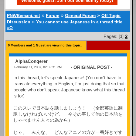
Welcome, guest! Join our community today!
»
»
»
PNWBemani.net
Forum
General Forum
Off Topic
»
Discussion
You cannot use Japanese in a thread title
=O
Pages: [
1
]
2
0 Members and 1 Guest are viewing this topic.
AlphaConqerer
- ORIGINAL POST -
February 11, 2007, 02:59:31 PM
In this thread, let's speak Japanese! (You don't have to
translate everything to English, I'm just doing that so that
people who don't speak Japanese know what this thread
is for)
このスレで日本語を話しましょう！ （全部英語に翻
訳しなければいいけど、 今その事して他の日本語を
しゃべません人々の為から）
じゃ、 みんな、 どんなアニメの方が一番好きです