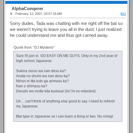
AlphaConqerer
February 12, 2007, 03:07:16 AM
#22
Sorry dudes, Tada was chatting with me right off the bat so
we weren't trying to leave you all in the dust; I just realized
he could understand me and thus got carried away.
Quote from: "DJ Mysterio"
Sure I'll join in. GO EASY ON ME GUYS. Only in my 2nd year of
high school Japanese
Sukina mono wa nan desu ka?
Anata no shumi wa nan desu ka?
Nihon ni itta koto ga arimasu ka?
Nan o shimasu ka?
Derudo wo motte kita kudasai (lol i'm so retarded)
Uh.....can't think of anything else good to say. I need to refresh
my Japanese
Btw type in Japanese so I can learn a thing or two. No romaji