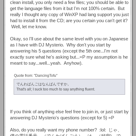
clean install, you only need a few files; you should be able to
get the language files from it but I'm not 100% certain. But
really I thought any copy of WinXP had lang support you just
had to install it from the CD; are you certain you can't get it?
Well, let me know.
Okay, so I'll use about the same level with you on Japanese
as I have with DJ Mysterio. Why don't you start by
answering his 5 questions (except the 5th one...I'm not
exactly sure what he's asking but...=P my assumption is he
meant to say...well...yeah. Anyhow).
Quote from: "DancingTofu"
でんわばんごはなんばんですか。
That's all; I suck too much to say anything fluent.
If you think of anything else feel free to join in, or just start by
answering DJ Mysterio's questions (except for 5) =P
Also, do you really want my phone number? :lol: じゃ、
僕の電話番号 （でんわばんごう） は （秘密) で