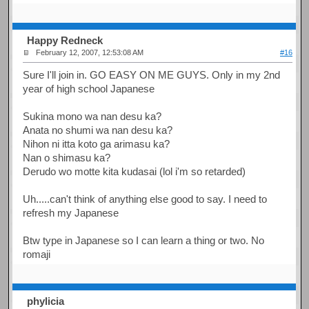
Happy Redneck
February 12, 2007, 12:53:08 AM
#16
Sure I'll join in. GO EASY ON ME GUYS. Only in my 2nd
year of high school Japanese
Sukina mono wa nan desu ka?
Anata no shumi wa nan desu ka?
Nihon ni itta koto ga arimasu ka?
Nan o shimasu ka?
Derudo wo motte kita kudasai (lol i'm so retarded)
Uh.....can't think of anything else good to say. I need to
refresh my Japanese
Btw type in Japanese so I can learn a thing or two. No
romaji
phylicia