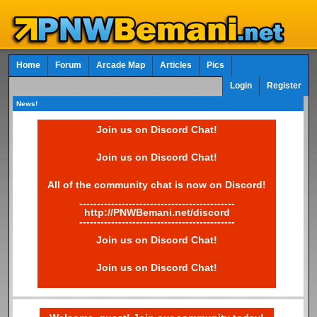
Home
Forum
Arcade Map
Articles
Pics
Login
Register
News!
Join us on Discord Chat!
Join us on Discord Chat!
All of the community chat is now on Discord!
--------------------------------------------
http://PNWBemani.net/discord
--------------------------------------------
Join us on Discord Chat!
Join us on Discord Chat!