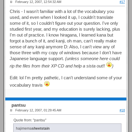
February 12, 2007, 12:54:32 AM
#17
Chris - I wasn't familiar with a lot of the vocabulary you
used, and even when I looked it up, I couldn't translate
some of it, so I couldn't figure out your question. I've only
studied first year, and my education is surely lacking, plus
I'm out of practice. I know hiragana, I learned kana but
forgot a bunch of it, and kanji, oh man, can't really make
sense of any kanji anymore D: Also, I can't view any of
those three with my copy of windows because I don't have
Japanese language support.
(unless someone here could
rip the files from their XP CD and help a sista out!!
)
Edit: lol I'm pretty pathetic, I can't understand some of your
vocabulary travis
pantsu
February 12, 2007, 01:29:45 AM
#18
Quote from: "pantsu"
hajimema
sheetstain