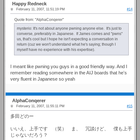
Happy Redneck
February 11, 2007, 11:51:19 PM
#14
Quote from: "AlphaConqerer"
mysterio: It's not about anyone pwning anyone else. It's just to
converse, preferably in Japanese. If James comes and "pwns"
us, that's cool but I hope he isn't expecting a conversation in
return (cuz we won't understand what he's saying; though I
myself have no experience with his expertise).
I meant like pwning you guys in a good friendly way. And I
remember reading somewhere in the AIJ boards that he's
very fluent in Japanese so yeah
AlphaConqerer
February 11, 2007, 11:55:11 PM
#15
多田どのー
いいえ、上手です （笑） ま、 冗談けど、 僕も上手
じゃないだろう？