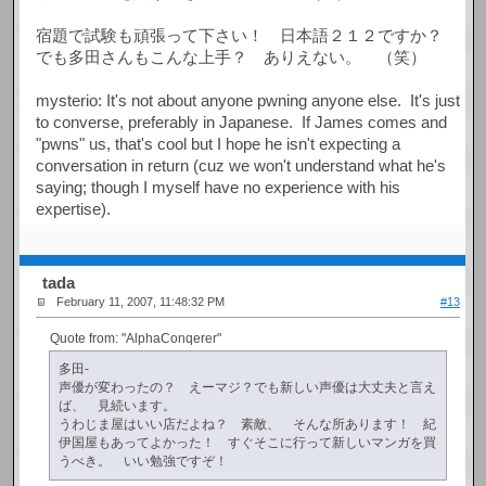
宿題で試験も頑張って下さい！ 日本語２１２ですか？
でも多田さんもこんな上手？ ありえない。 （笑）
mysterio: It's not about anyone pwning anyone else. It's just
to converse, preferably in Japanese. If James comes and
"pwns" us, that's cool but I hope he isn't expecting a
conversation in return (cuz we won't understand what he's
saying; though I myself have no experience with his
expertise).
tada
February 11, 2007, 11:48:32 PM
#13
Quote from: "AlphaConqerer"
多田-
声優が変わったの？ えーマジ？でも新しい声優は大丈夫と言え
ば、 見続います。
うわじま屋はいい店だよね？ 素敵、 そんな所あります！ 紀
伊国屋もあってよかった！ すぐそこに行って新しいマンガを買
うべき。 いい勉強ですぞ！