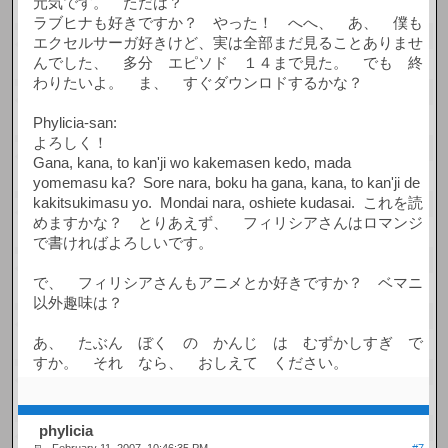
元気です。 ただは？
ラブヒナも好きですか？ やった！ へへ、 あ、 僕も
エクセルサーガ好きけど、実は全部まだ見ることありませ
んでした、 多分 エピソド １４まで見た。 でも 終
わりたいよ。 ま、 すぐダウンロドするかな？
Phylicia-san:
よろしく！
Gana, kana, to kan'ji wo kakemasen kedo, mada
yomemasu ka? Sore nara, boku ha gana, kana, to kan'ji de
kakitsukimasu yo. Mondai nara, oshiete kudasai. これを読
めますかな？ とりあえず、 フィリシアさんはロマンジ
で書ければよろしいです。
で、 フィリシアさんもアニメとか好きですか？ ベマニ
以外趣味は？
あ、 たぶん ぼく の かんじ は むずかしすぎ で
すか。 それ なら、 おしえて ください。
phylicia