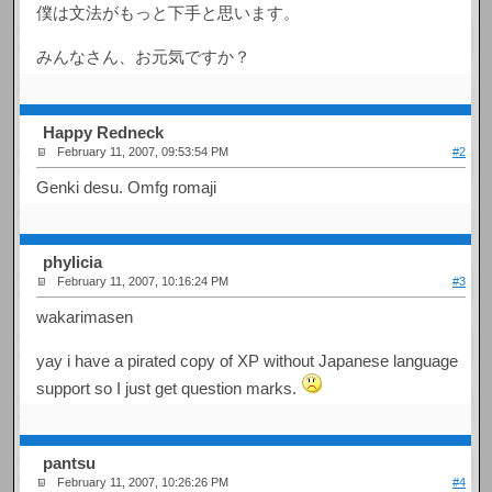
僕は文法がもっと下手と思います。
みんなさん、お元気ですか？
Happy Redneck
February 11, 2007, 09:53:54 PM
#2
Genki desu. Omfg romaji
phylicia
February 11, 2007, 10:16:24 PM
#3
wakarimasen
yay i have a pirated copy of XP without Japanese language
support so I just get question marks.
pantsu
February 11, 2007, 10:26:26 PM
#4